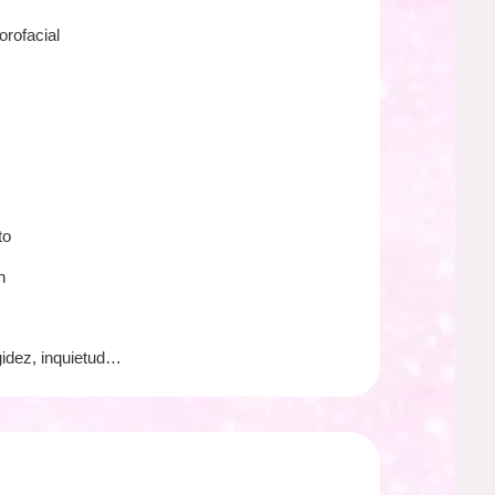
orofacial
to
n
gidez, inquietud…