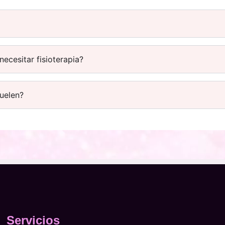
ecesitar fisioterapia?
duelen?
Servicios