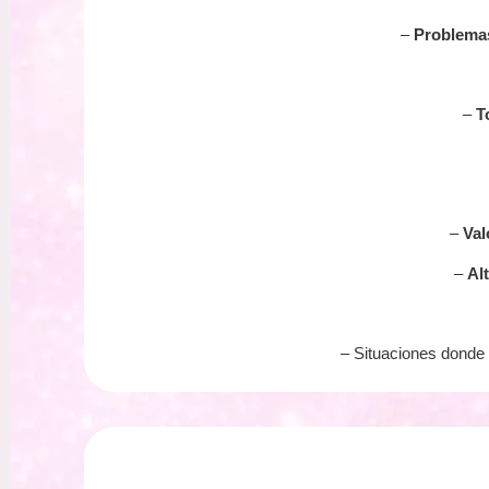
–
Problemas
–
T
–
Val
–
Al
– Situaciones donde 